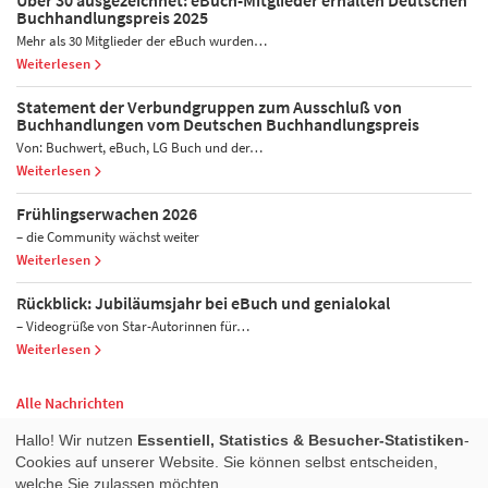
Über 30 ausgezeichnet: eBuch-Mitglieder erhalten Deutschen
Buchhandlungspreis 2025
Mehr als 30 Mitglieder der eBuch wurden…
Weiterlesen
Statement der Verbundgruppen zum Ausschluß von
Buchhandlungen vom Deutschen Buchhandlungspreis
Von: Buchwert, eBuch, LG Buch und der…
Weiterlesen
Frühlingserwachen 2026
– die Community wächst weiter
Weiterlesen
Rückblick: Jubiläumsjahr bei eBuch und genialokal
– Videogrüße von Star-Autorinnen für…
Weiterlesen
Alle Nachrichten
Nach oben
Hallo! Wir nutzen
Essentiell, Statistics & Besucher-Statistiken
-
Cookies auf unserer Website. Sie können selbst entscheiden,
welche Sie zulassen möchten.