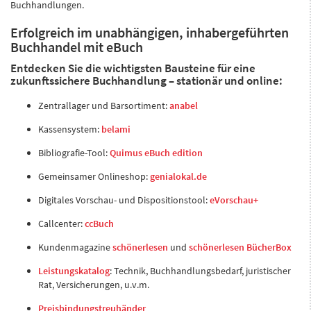
Buchhandlungen.
Erfolgreich im unabhängigen, inhabergeführten
Buchhandel mit eBuch
Entdecken Sie die wichtigsten Bausteine für eine
zukunftssichere Buchhandlung – stationär und online:
Zentrallager und Barsortiment:
anabel
Kassensystem:
belami
Bibliografie-Tool:
Quimus eBuch edition
Gemeinsamer Onlineshop:
genialokal.de
Digitales Vorschau- und Dispositionstool:
eVorschau+
Callcenter:
ccBuch
Kundenmagazine
schönerlesen
und
schönerlesen BücherBox
Leistungskatalog
: Technik, Buchhandlungsbedarf, juristischer
Rat, Versicherungen, u.v.m.
Preisbindungstreuhänder