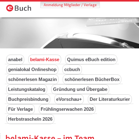
Anmeldung Mitglieder / Verlage
anabel
belami-Kasse
Quimus eBuch edition
genialokal Onlineshop
ccbuch
schönerlesen Magazin
schönerlesen BücherBox
Leistungskatalog
Gründung und Übergabe
Buchpreisbindung
eVorschau+
Der Literaturkurier
Für Verlage
Frühlingserwachen 2026
Herbstrascheln 2026
belami-Kasse – im Team